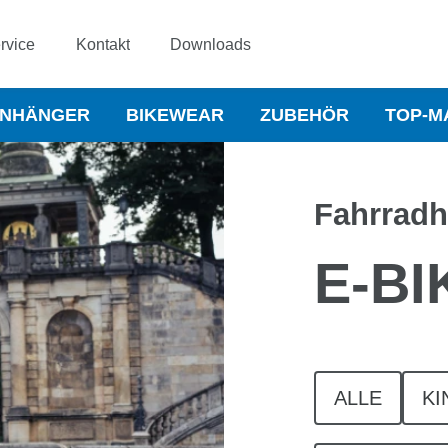
rvice
Kontakt
Downloads
NHÄNGER
BIKEWEAR
ZUBEHÖR
TOP-M
Fahrrad
E-B
ALLE
KI