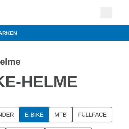
ARKEN
helme
IKE-HELME
NDER
E-BIKE
MTB
FULLFACE