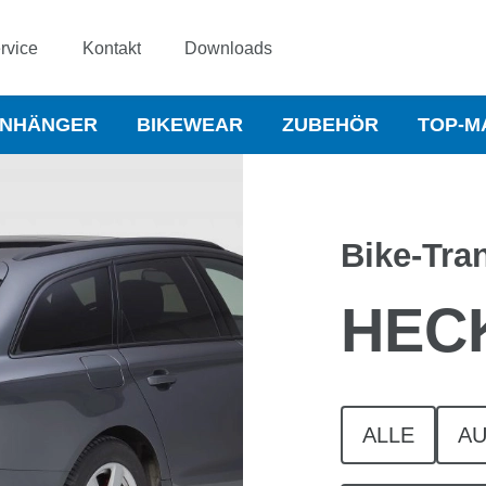
rvice
Kontakt
Downloads
NHÄNGER
BIKEWEAR
ZUBEHÖR
TOP-M
Bike-Tra
HEC
ALLE
A